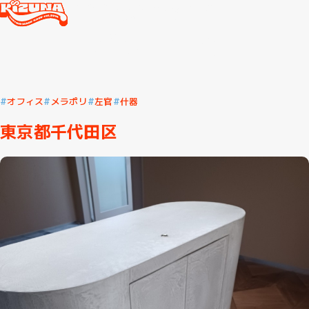
施工事例
TOP
施工事例
ロケーション
オフィス
東京都千代田区
W
O
R
K
S
オフィス
メラポリ
左官
什器
東京都千代田区