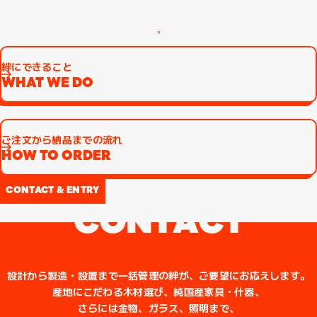
一覧に戻る
絆にできること
WHAT WE DO
ご注文から納品までの流れ
HOW TO ORDER
お問い合わせ
CONTACT & ENTRY
C
O
N
T
A
C
T
設計から製造・設置まで一括管理の絆が、
ご要望にお応えします。
産地にこだわる木材選び、純国産家具・什器、
さらには金物、ガラス、照明まで、